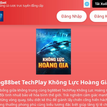
8bet
🌐
Tải Xu
ảng cá cược trực tuyến đẳng cấp
Đăng Nhập
Đăng 
bg88bet TechPlay Không Lực Hoàng Gi
 bổng giữa không trung cùng bg88bet TechPlay Không Lực Hoàng G
đội tinh nhuệ bảo vệ hòa bình thế giới. Trải nghiệm cảm giác mạ
từng vòng quay, tiêu diệt kẻ thù để giành lấy chiến công hiển hác
ng thưởng phong phú cùng biểu tượng đặc biệt giúp tăng tỷ lệ c